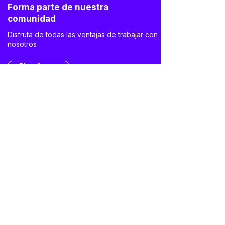
Forma parte de nuestra
comunidad
Disfruta de todas las ventajas de trabajar con
nosotros
Plataforma
Nuestros servicios
Talento sin limites (Enserio, cuanto más
complejo el brieff más nos gusta el reto).
Gestión de proovedores
Nuestros partners
Forma parte de uno de los proveedores de
MOVI