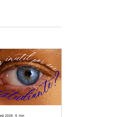
feb 2026
∙
6
min