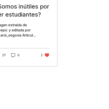
Somos inútiles por
er estudiantes?
agen extraída de
epic y editada por
arol_segovia Artículo
lizado con la
aboración de Biel
rez La formación
pieza desde nuestro
27
0
2
mer aliento, donde
s enseñan a comer
 cuchara, leer, sumar,
lizar a un filósofo
ego o hacer la
ntribución correcta de
renta. ¿Pero qué
urre cuando llegamos
mundo real laboral?
Contactanos
s aseguran inserción