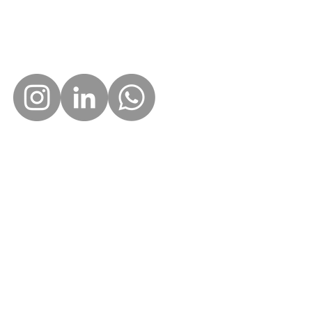
oral, mientras
perimentamos largas
Tel: +34 665099944
ches sin dormir y
Email: movibusinessprofile@gmail.com
cemos apuntes que
 parecen más a un
ro de historia que a
..
f
Work